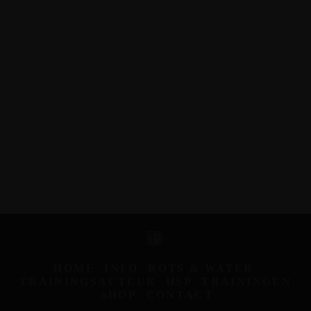
©
2026 Waernes |
quixdesign
IDeal
HOME
INFO
ROTS & WATER
TRAININGSACTEUR
HSP
TRAININGEN
SHOP
CONTACT