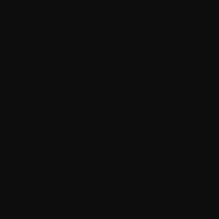
Purmerend en omgeving
BEL ONS
E-MAIL
Navigatie
Over Ons
Trainingsacteur
Rots & Water
Shop
Algemene Voorwaarden
Privacy verklaring