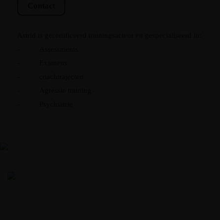
Contact
Astrid is gecertificeerd trainingsacteur en gespecialiseerd in:
- Assessments
- Examens
- coachtrajecten
- Agressie training
- Psychiatrie
Purmerend en omgeving