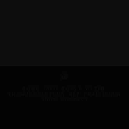
©
2026 Waernes |
quixdesign
IDeal
HOME
INFO
ROTS & WATER
TRAININGSACTEUR
HSP
TRAININGEN
SHOP
CONTACT