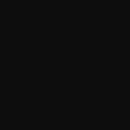
BEL ONS
E-MAIL
Navigatie
Over Ons
Trainingsacteur
Rots & Water
Shop
Algemene Voorwaarden
Privacy verklaring