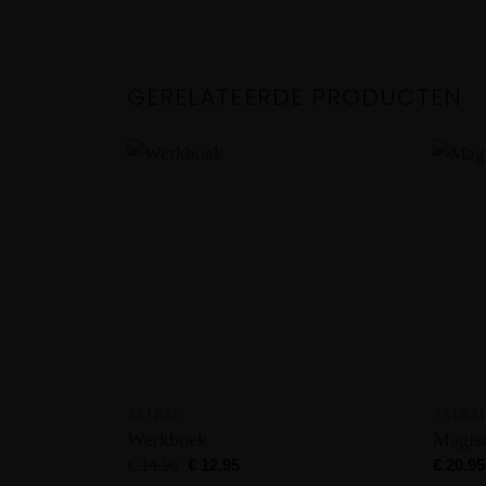
GERELATEERDE PRODUCTEN
ASTRAL
ASTRA
Werkboek
Magisc
Oorspronkelijke
Huidige
€
14.95
€
12.95
€
20.95
prijs
prijs