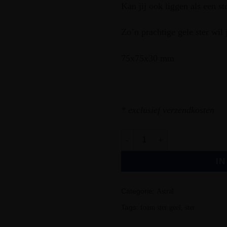
Kan jij ook liggen als een s
Zo’n prachtige gele ster wil 
75x75x30 mm
* exclusief verzendkosten
foam ster aantal
I
Categorie:
Astral
Tags:
foam ster geel
,
ster